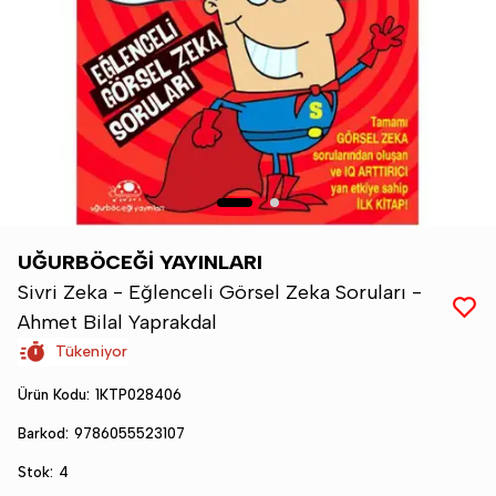
UĞURBÖCEĞİ YAYINLARI
Sivri Zeka - Eğlenceli Görsel Zeka Soruları -
Ahmet Bilal Yaprakdal
Tükeniyor
Ürün Kodu
:
1KTP028406
Barkod
:
9786055523107
Stok
:
4