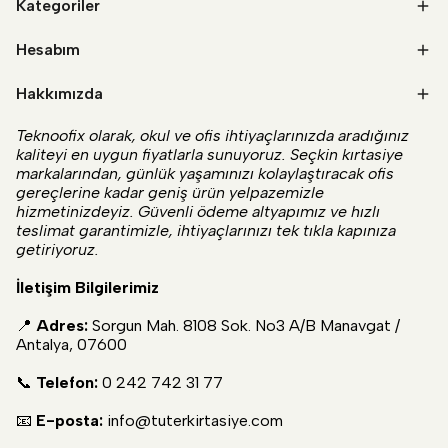
Kategoriler
Hesabım
Hakkımızda
Teknoofix olarak, okul ve ofis ihtiyaçlarınızda aradığınız
kaliteyi en uygun fiyatlarla sunuyoruz. Seçkin kırtasiye
markalarından, günlük yaşamınızı kolaylaştıracak ofis
gereçlerine kadar geniş ürün yelpazemizle
hizmetinizdeyiz. Güvenli ödeme altyapımız ve hızlı
teslimat garantimizle, ihtiyaçlarınızı tek tıkla kapınıza
getiriyoruz.
İletişim Bilgilerimiz
📍
Adres:
Sorgun Mah. 8108 Sok. No3 A/B Manavgat /
Antalya, 07600
📞
Telefon:
0 242 742 31 77
📧
E-posta:
info@tuterkirtasiye.com