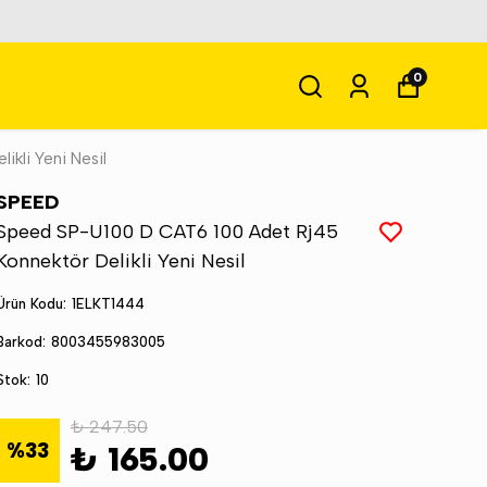
0
kli Yeni Nesil
SPEED
Speed SP-U100 D CAT6 100 Adet Rj45
Konnektör Delikli Yeni Nesil
Ürün Kodu
:
1ELKT1444
Barkod
:
8003455983005
Stok
:
10
₺ 247.50
%
33
₺ 165.00