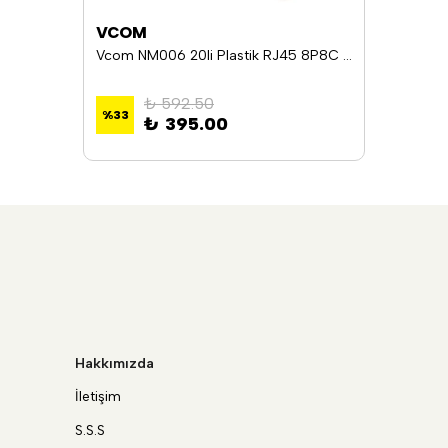
VCOM
Vcom NM006 20li Plastik RJ45 8P8C Cat6-UTP-RJ45-3u Konnektör
₺ 592.50
%
33
₺ 395.00
Hakkımızda
İletişim
S.S.S