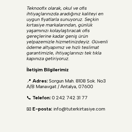
Teknoofix olarak, okul ve ofis
ihtiyaçlarınızda aradığınız kaliteyi en
uygun fiyatlarla sunuyoruz. Seçkin
kırtasiye markalarından, günlük
yaşamınızı kolaylaştıracak ofis
gereçlerine kadar geniş ürün
yelpazemizle hizmetinizdeyiz. Güvenli
ödeme altyapımız ve hızlı teslimat
garantimizle, ihtiyaçlarınızı tek tıkla
kapınıza getiriyoruz.
İletişim Bilgilerimiz
📍
Adres:
Sorgun Mah. 8108 Sok. No3
A/B Manavgat / Antalya, 07600
📞
Telefon:
0 242 742 31 77
📧
E-posta:
info@tuterkirtasiye.com