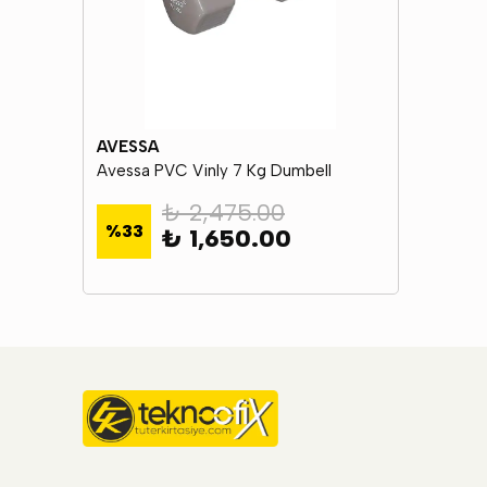
AVESSA
Avessa PVC Vinly 7 Kg Dumbell
₺ 2,475.00
%
33
₺ 1,650.00