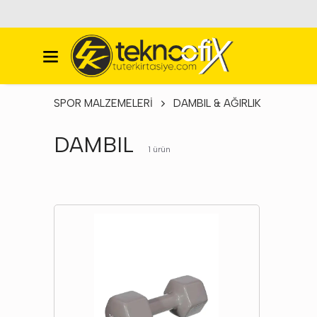
Türkiye'nin En Büyük Kırtasiye Perakende Satış Mağazası
SPOR MALZEMELERİ
DAMBIL & AĞIRLIK
DAMBIL
1
ürün