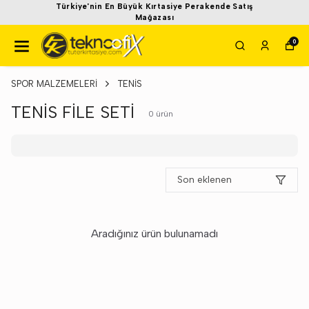
Türkiye'nin En Büyük Kırtasiye Perakende Satış
Mağazası
0
SPOR MALZEMELERİ
TENİS
TENİS FİLE SETİ
0
ürün
Son eklenen
Aradığınız ürün bulunamadı