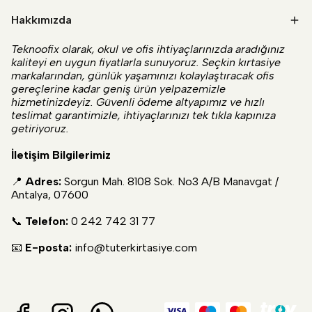
Hakkımızda
Teknoofix olarak, okul ve ofis ihtiyaçlarınızda aradığınız
kaliteyi en uygun fiyatlarla sunuyoruz. Seçkin kırtasiye
markalarından, günlük yaşamınızı kolaylaştıracak ofis
gereçlerine kadar geniş ürün yelpazemizle
hizmetinizdeyiz. Güvenli ödeme altyapımız ve hızlı
teslimat garantimizle, ihtiyaçlarınızı tek tıkla kapınıza
getiriyoruz.
İletişim Bilgilerimiz
📍
Adres:
Sorgun Mah. 8108 Sok. No3 A/B Manavgat /
Antalya, 07600
📞
Telefon:
0 242 742 31 77
📧
E-posta:
info@tuterkirtasiye.com