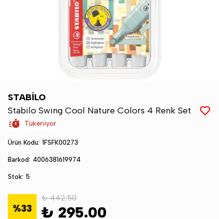
STABİLO
Stabilo Swing Cool Nature Colors 4 Renk Set
Tükeniyor
Ürün Kodu
:
1FSFK00273
Barkod
:
4006381619974
Stok
:
5
₺ 442.50
%
33
₺ 295.00