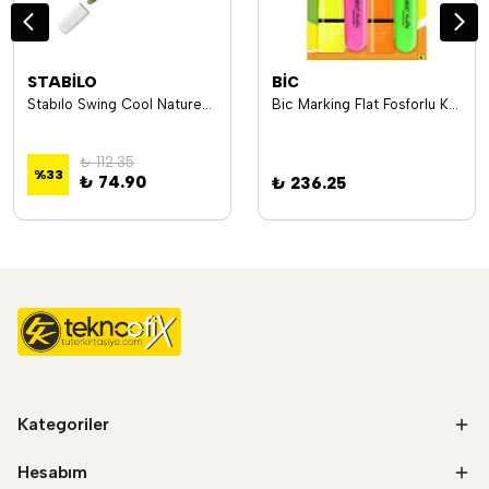
STABİLO
BİC
Stabılo Swing Cool Naturecolors - Çamur
Bic Marking Flat Fosforlu Kalem 4 Lü
₺ 112.35
%
33
₺ 74.90
₺ 236.25
Kategoriler
Hesabım