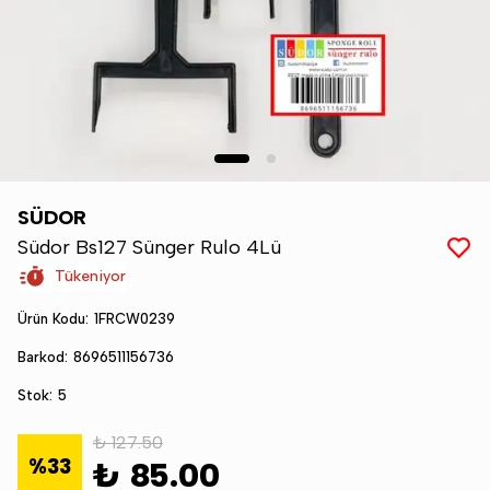
SÜDOR
Südor Bs127 Sünger Rulo 4Lü
Tükeniyor
Ürün Kodu
:
1FRCW0239
Barkod
:
8696511156736
Stok
:
5
₺ 127.50
%
33
₺ 85.00