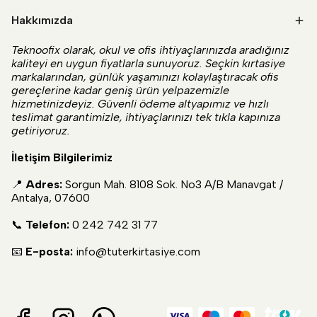
Hakkımızda
Teknoofix olarak, okul ve ofis ihtiyaçlarınızda aradığınız
kaliteyi en uygun fiyatlarla sunuyoruz. Seçkin kırtasiye
markalarından, günlük yaşamınızı kolaylaştıracak ofis
gereçlerine kadar geniş ürün yelpazemizle
hizmetinizdeyiz. Güvenli ödeme altyapımız ve hızlı
teslimat garantimizle, ihtiyaçlarınızı tek tıkla kapınıza
getiriyoruz.
İletişim Bilgilerimiz
📍
Adres:
Sorgun Mah. 8108 Sok. No3 A/B Manavgat /
Antalya, 07600
📞
Telefon:
0 242 742 31 77
📧
E-posta:
info@tuterkirtasiye.com