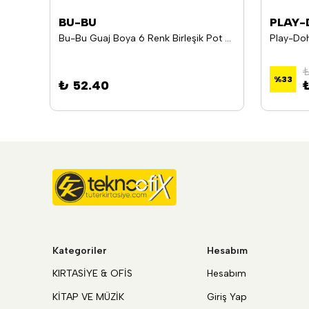
BU-BU
PLAY-
LETS GUAJ BOYA 6 LI 25 ML 6*25 ML L-5150 *.LETS-23
Bu-Bu Guaj Boya 6 Renk Birleşik Pot 20Ml. Bubu-Gua002
₺
%
33
₺ 52.40
Kategoriler
Hesabım
KIRTASİYE & OFİS
Hesabım
KİTAP VE MÜZİK
Giriş Yap