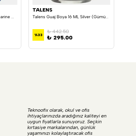
TALENS
PEB
Talens Guaj Boya 16 ML Ultramarine Mavi (Ultramarin Mavisi) 506
Talens Guaj Boya 16 ML Silver (Gümüş) 800
Pebe
₺ 442.50
%
33
₺ 295.00
₺ 2
Teknoofix olarak, okul ve ofis
ihtiyaçlarınızda aradığınız kaliteyi en
uygun fiyatlarla sunuyoruz. Seçkin
kırtasiye markalarından, günlük
yaşamınızı kolaylaştıracak ofis