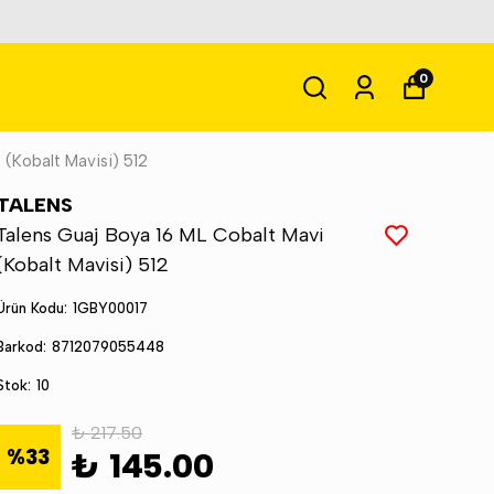
0
 (Kobalt Mavisi) 512
TALENS
Talens Guaj Boya 16 ML Cobalt Mavi
(Kobalt Mavisi) 512
Ürün Kodu
:
1GBY00017
Barkod
:
8712079055448
Stok
:
10
₺ 217.50
%
33
₺ 145.00