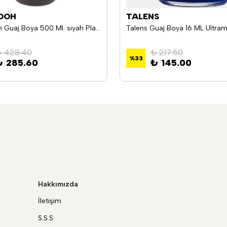
DOH
TALENS
Play-Doh Guaj Boya 500 Ml. siyah Play-Gu008
 428.40
₺ 217.50
%
33
₺ 285.60
₺ 145.00
Hakkımızda
İletişim
S.S.S