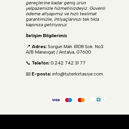
gereçlerine kadar geniş ürün
yelpazemizle hizmetinizdeyiz. Güvenli
ödeme altyapımız ve hızlı teslimat
garantimizle, ihtiyaçlarınızı tek tıkla
kapınıza getiriyoruz.
İletişim Bilgilerimiz
📍
Adres:
Sorgun Mah. 8108 Sok. No3
A/B Manavgat / Antalya, 07600
📞
Telefon:
0 242 742 31 77
📧
E-posta:
info@tuterkirtasiye.com