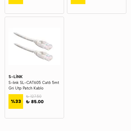
S-LİNK
S-link SL-CAT605 Cat6 5mt
Gri Utp Patch Kablo
₺ 127.50
%
33
₺ 85.00