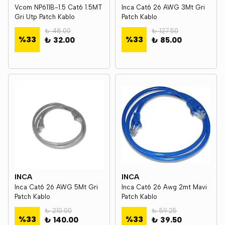
Vcom NP611B-1.5 Cat6 1.5MT
Inca Cat6 26 AWG 3Mt Gri
Gri Utp Patch Kablo
Patch Kablo
₺ 48.00
₺ 127.50
%
33
%
33
₺ 32.00
₺ 85.00
INCA
INCA
Inca Cat6 26 AWG 5Mt Gri
Inca Cat6 26 Awg 2mt Mavi
Patch Kablo
Patch Kablo
₺ 210.00
₺ 59.25
%
33
%
33
₺ 140.00
₺ 39.50