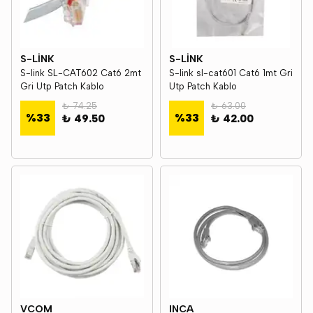
S-LİNK
S-LİNK
S-link SL-CAT602 Cat6 2mt
S-link sl-cat601 Cat6 1mt Gri
Gri Utp Patch Kablo
Utp Patch Kablo
₺ 74.25
₺ 63.00
%
33
%
33
₺ 49.50
₺ 42.00
VCOM
INCA