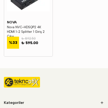
NOVA
Nova NVC-HDSQP2 4K
HDMI 1-2 Splitter 1 Giriş 2
Çıkış
₺ 892.50
%
33
₺ 595.00
Kategoriler