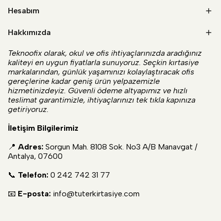
Hesabım
Hakkımızda
Teknoofix olarak, okul ve ofis ihtiyaçlarınızda aradığınız
kaliteyi en uygun fiyatlarla sunuyoruz. Seçkin kırtasiye
markalarından, günlük yaşamınızı kolaylaştıracak ofis
gereçlerine kadar geniş ürün yelpazemizle
hizmetinizdeyiz. Güvenli ödeme altyapımız ve hızlı
teslimat garantimizle, ihtiyaçlarınızı tek tıkla kapınıza
getiriyoruz.
İletişim Bilgilerimiz
📍
Adres:
Sorgun Mah. 8108 Sok. No3 A/B Manavgat /
Antalya, 07600
📞
Telefon:
0 242 742 31 77
📧
E-posta:
info@tuterkirtasiye.com