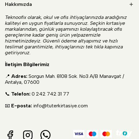
Hakkımızda
Teknoofix olarak, okul ve ofis ihtiyaçlarınızda aradığınız
kaliteyi en uygun fiyatlarla sunuyoruz. Seçkin kırtasiye
markalarından, günlük yaşamınızı kolaylaştıracak ofis
gereçlerine kadar geniş ürün yelpazemizle
hizmetinizdeyiz. Güvenli ödeme altyapımız ve hızlı
teslimat garantimizle, ihtiyaçlarınızı tek tıkla kapınıza
getiriyoruz.
İletişim Bilgilerimiz
📍
Adres:
Sorgun Mah. 8108 Sok. No3 A/B Manavgat /
Antalya, 07600
📞
Telefon:
0 242 742 31 77
📧
E-posta:
info@tuterkirtasiye.com