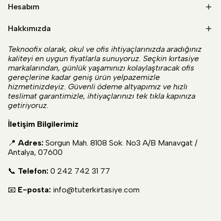
Hesabım
Hakkımızda
Teknoofix olarak, okul ve ofis ihtiyaçlarınızda aradığınız
kaliteyi en uygun fiyatlarla sunuyoruz. Seçkin kırtasiye
markalarından, günlük yaşamınızı kolaylaştıracak ofis
gereçlerine kadar geniş ürün yelpazemizle
hizmetinizdeyiz. Güvenli ödeme altyapımız ve hızlı
teslimat garantimizle, ihtiyaçlarınızı tek tıkla kapınıza
getiriyoruz.
İletişim Bilgilerimiz
📍
Adres:
Sorgun Mah. 8108 Sok. No3 A/B Manavgat /
Antalya, 07600
📞
Telefon:
0 242 742 31 77
📧
E-posta:
info@tuterkirtasiye.com