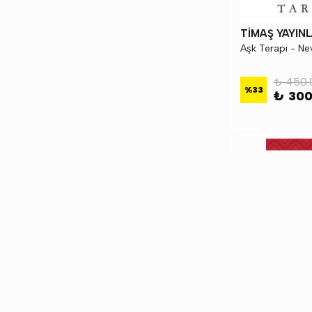
TİMAŞ YAYINL
Aşk Terapi - Ne
₺ 450.
%
33
₺ 300
TİMAŞ YAYINL
Ateş Semazenler