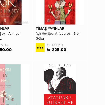
INLARI
TİMAŞ YAYINLARI
 Şey - Ahmed
Aşk Her Şeyi Affederse - Erol
z
Göka
5.00
₺ 337.50
%
33
50.00
₺ 225.00