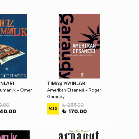
INLARI
TİMAŞ YAYINLARI
lümanlık - Ömer
Amerikan Efsanesi - Roger
Garaudy
0.00
₺ 255.00
%
33
40.00
₺ 170.00