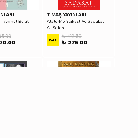
INLARI
TİMAŞ YAYINLARI
i - Ahmet Bulut
Atatürk’e Suikast Ve Sadakat -
Ali Satan
05.00
₺ 412.50
%
33
70.00
₺ 275.00
INLARI
TİMAŞ YAYINLARI
en - Çocuk
Babamın Yalnızlığı - Paul