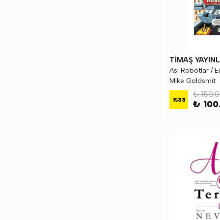
TİMAŞ YAYINL
Asi Robotlar / Eğ
Mike Goldsmit
₺ 150.
%
33
₺ 100