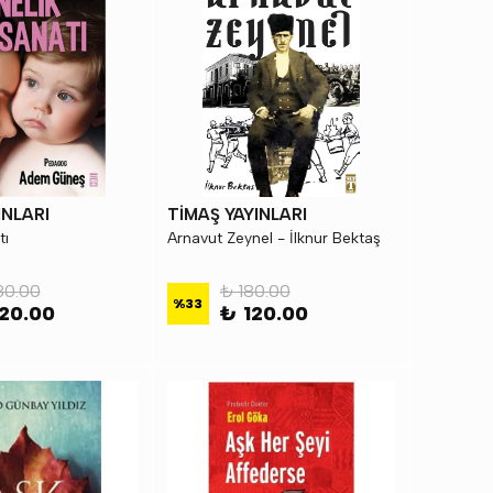
INLARI
TİMAŞ YAYINLARI
tı
Arnavut Zeynel - İlknur Bektaş
80.00
₺ 180.00
%
33
20.00
₺ 120.00