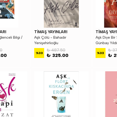
ARI
TİMAŞ YAYINLARI
TİMAŞ YAY
lenceli Bilgi /
Aşk Çölü - Bahadır
Aşk Diye Bir
Yenişehirlioğlu
Günbay Yıldı
00
₺ 487.50
₺ 37
%
33
%
33
.00
₺ 325.00
₺ 2