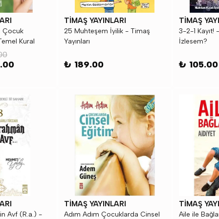
ARI
TİMAŞ YAYINLARI
TİMAŞ YAY
i Çocuk
25 Muhteşem İyilik - Timaş
3-2-1 Kayıt!
Temel Kural
Yayınları
İzlesem?
00
.00
₺ 189.00
₺ 105.00
ARI
TİMAŞ YAYINLARI
TİMAŞ YAY
 Avf (R.a.) -
Adım Adım Çocuklarda Cinsel
Aile ile Bağ