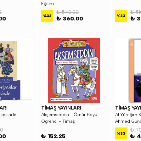
Eğitim
0
₺ 540.00
₺ 51
%
33
%
33
00
₺ 360.00
₺ 3
ARI
TİMAŞ YAYINLARI
TİMAŞ YAY
lkesinde-
Akşemseddin - Ömür Boyu
Al Yüreğim S
Öğrenci - Timaş
Ahmed Günba
50
₺ 70
%
33
00
₺ 152.25
₺ 4