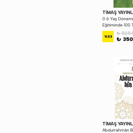
TİMAŞ YAYINL
0 6 Yaş Dönem
Eğitiminde 100 
₺ 525.
%
33
₺ 350
TİMAŞ YAYINL
Abdurrahmân Bin