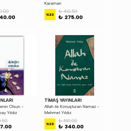
Karaman
0.00
₺ 412.50
%
33
40.00
₺ 275.00
INLARI
TİMAŞ YAYINLARI
enin Olsun -
Allah ile Konuşturan Namaz -
y Yıldız
Mehmet Yıldız
.50
₺ 510.00
%
33
7.00
₺ 340.00