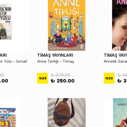
ARI
TİMAŞ YAYINLARI
TİMAŞ YAY
ir Yolu - İsmail
Anne Terliği - Timaş
Annelik Sana
00
₺ 375.00
₺ 4
%
33
%
33
.00
₺ 250.00
₺ 3