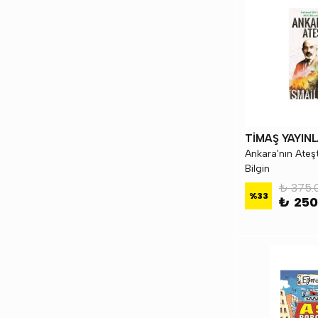
TİMAŞ YAYINL
Ankara'nın Ateşt
Bilgin
₺ 375.
%
33
₺ 250