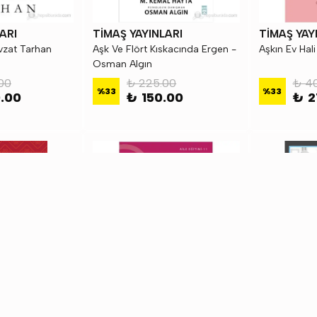
ARI
TİMAŞ YAYINLARI
TİMAŞ YAY
vzat Tarhan
Aşk Ve Flört Kıskacında Ergen -
Aşkın Ev Hal
Osman Algın
00
₺ 225.00
₺ 4
%
33
%
33
.00
₺ 150.00
₺ 2
ARI
TİMAŞ YAYINLARI
TİMAŞ YAY
i - Nurullah
Atom Karınca Çocuklar
Babam Ve B