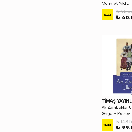
Mehmet Yıldız
₺ 90.0
%
33
₺ 60.
TİMAŞ YAYINL
Ak Zambaklar Ü
Grigory Petrov
₺ 148.
%
33
₺ 99.