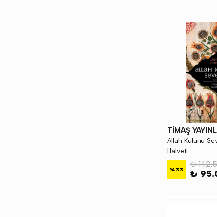
TİMAŞ YAYINL
Allah Kulunu Se
Halveti
₺ 142.
%
33
₺ 95.