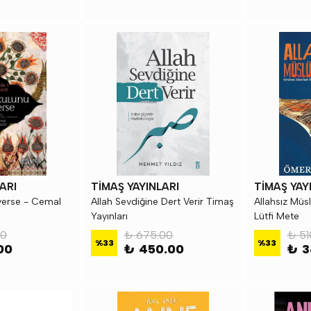
ARI
TİMAŞ YAYINLARI
TİMAŞ YAY
verse - Cemal
Allah Sevdiğine Dert Verir Timaş
Allahsız Müs
Yayınları
Lütfi Mete
50
₺ 675.00
₺ 51
%
33
%
33
00
₺ 450.00
₺ 3