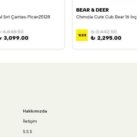
BEAR & DEER
l Sırt Çantası Plcan25128
 4,648.50
₺ 3,442.50
%
33
₺ 3,099.00
₺ 2,295.00
Hakkımızda
İletişim
S.S.S