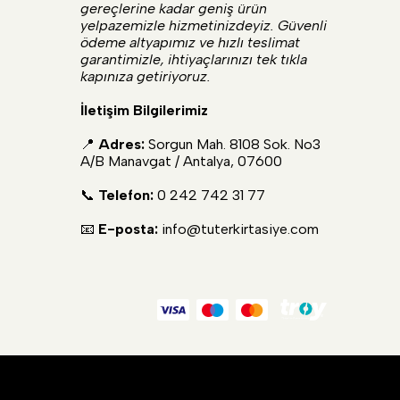
gereçlerine kadar geniş ürün
yelpazemizle hizmetinizdeyiz. Güvenli
ödeme altyapımız ve hızlı teslimat
garantimizle, ihtiyaçlarınızı tek tıkla
kapınıza getiriyoruz.
İletişim Bilgilerimiz
📍
Adres:
Sorgun Mah. 8108 Sok. No3
A/B Manavgat / Antalya, 07600
📞
Telefon:
0 242 742 31 77
📧
E-posta:
info@tuterkirtasiye.com