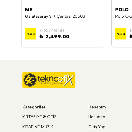
ME
POLO
Kaukko Sırt Çantası Magıc Gloss Pembe K1581
Galatasaray Sırt Çantası 25503
Polo Oku
₺ 3,748.50
₺
%
33
%
33
₺ 2,499.00
Kategoriler
Hesabım
KIRTASİYE & OFİS
Hesabım
KİTAP VE MÜZİK
Giriş Yap