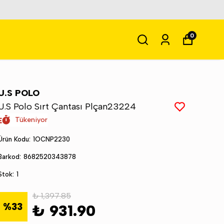
0
U.S POLO
U.S Polo Sırt Çantası Plçan23224
Tükeniyor
Ürün Kodu
:
1OCNP2230
Barkod
:
8682520343878
Stok
:
1
₺ 1,397.85
%
33
₺ 931.90