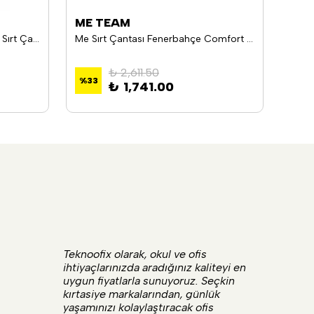
ME TEAM
ÇÇS
Chımola Cute Cub Bear 16 İnç Sırt Çantası
Me Sırt Çantası Fenerbahçe Comfort Desenli 24715
₺ 2,611.50
%
33
%
33
₺ 1,741.00
Teknoofix olarak, okul ve ofis
ihtiyaçlarınızda aradığınız kaliteyi en
uygun fiyatlarla sunuyoruz. Seçkin
kırtasiye markalarından, günlük
yaşamınızı kolaylaştıracak ofis