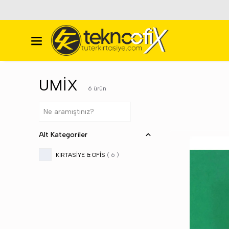
UMİX
6
ürün
Alt Kategoriler
KIRTASİYE & OFİS
(
6
)