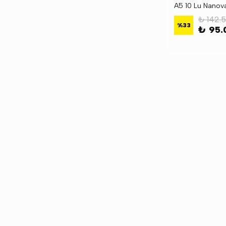
A5 10 Lu Nanov
A5
₺ 142.
%
33
₺ 95.