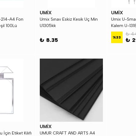
UMİX
UMİX
-214-A4 Fon
Umix Sınav Eskiz Kesik Uç Min
Umix U-Smart
şil 100Lü
U1305kk
Kalem U-131
₺ 4
%
33
₺ 8.35
₺ 2
UMİX
İçin Etiket Kılıfı
UMUR CRAFT AND ARTS A4