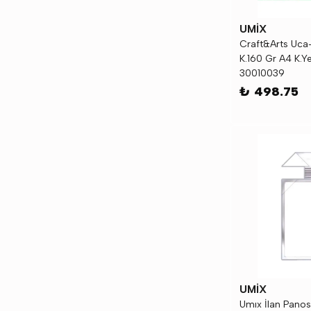
UMİX
Craft&Arts Uca
K.160 Gr A4 K.Ye
30010039
₺ 498.75
UMİX
Umıx İlan Panosu 