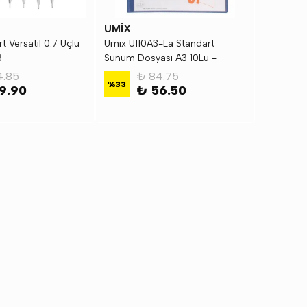
UMİX
 Versatil 0.7 Uçlu
Umix U110A3-La Standart
8
Sunum Dosyası A3 10Lu -
Lacivert
4.85
₺ 84.75
%
33
9.90
₺ 56.50