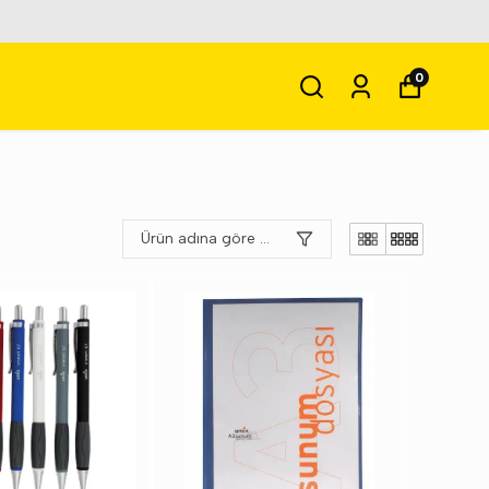
ası
0
Ürün adına göre A-Z