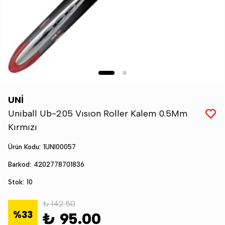
UNİ
Uniball Ub-205 Vısıon Roller Kalem 0.5Mm
Kırmızı
Ürün Kodu
:
1UNI00057
Barkod
:
4202778701836
Stok
:
10
₺ 142.50
%
33
₺ 95.00