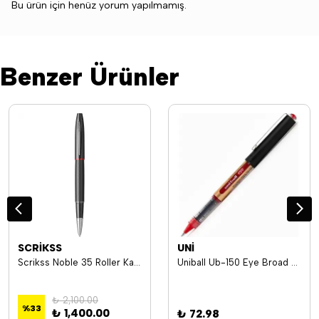
Bu ürün için henüz yorum yapılmamış.
Benzer Ürünler
SCRİKSS
UNİ
Scrikss Noble 35 Roller Kalem Mat Siyah
Uniball Ub-150 Eye Broad Roller Kalem 1.0Mm Kırmızı
₺ 2,100.00
%
33
₺ 1,400.00
₺ 72.98