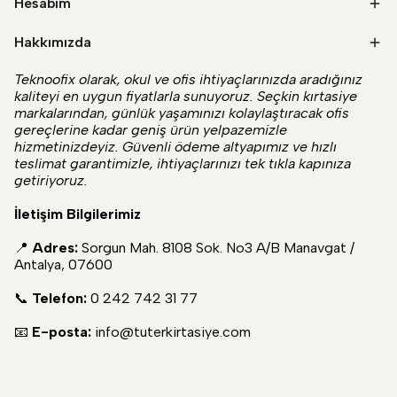
Hesabım
Hakkımızda
Teknoofix olarak, okul ve ofis ihtiyaçlarınızda aradığınız
kaliteyi en uygun fiyatlarla sunuyoruz. Seçkin kırtasiye
markalarından, günlük yaşamınızı kolaylaştıracak ofis
gereçlerine kadar geniş ürün yelpazemizle
hizmetinizdeyiz. Güvenli ödeme altyapımız ve hızlı
teslimat garantimizle, ihtiyaçlarınızı tek tıkla kapınıza
getiriyoruz.
İletişim Bilgilerimiz
📍
Adres:
Sorgun Mah. 8108 Sok. No3 A/B Manavgat /
Antalya, 07600
📞
Telefon:
0 242 742 31 77
📧
E-posta:
info@tuterkirtasiye.com