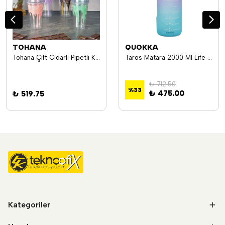
TOHANA
QUOKKA
Tohana Çift Cidarlı Pipetli Kulaklı Polikarbon Bardak 450 ml H2O49108 1216
Taros Matara 2000 Ml Life Rainbow 6725
₺ 712.50
%
33
₺ 475.00
₺ 519.75
Kategoriler