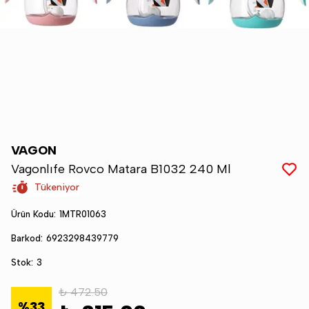
VAGON
Vagonlıfe Rovco Matara B1032 240 Ml
Tükeniyor
Ürün Kodu
:
1MTR01063
Barkod
:
6923298439779
Stok
:
3
₺ 472.50
%
33