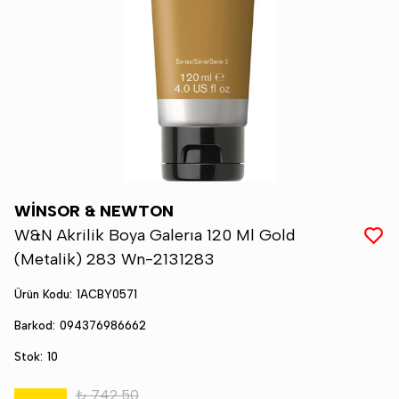
WİNSOR & NEWTON
W&N Akrilik Boya Galerıa 120 Ml Gold
(Metalik) 283 Wn-2131283
Ürün Kodu
:
1ACBY0571
Barkod
:
094376986662
Stok
:
10
₺ 742.50