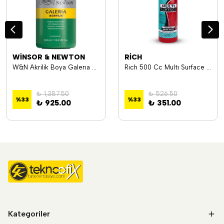
WİNSOR & NEWTON
RİCH
W&N Akrilik Boya Galerıa 500 Ml Permanent Green Mıddle 484 Wn-2150484
Rich 500 Cc Multı Surface Akrilik Boya MLS-500-03862 03862 Kırmızı
₺ 1,387.50
₺ 526.50
%
33
%
33
₺ 925.00
₺ 351.00
Kategoriler