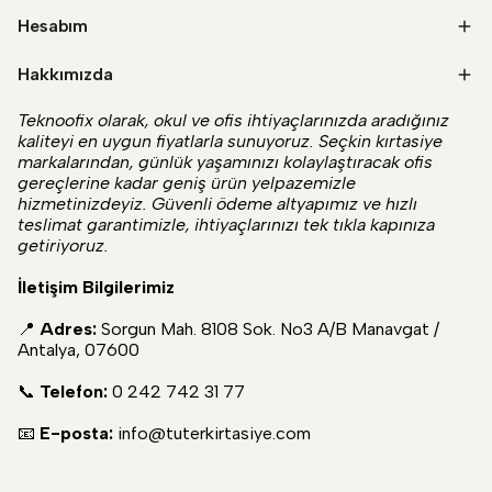
Hesabım
Hakkımızda
Teknoofix olarak, okul ve ofis ihtiyaçlarınızda aradığınız
kaliteyi en uygun fiyatlarla sunuyoruz. Seçkin kırtasiye
markalarından, günlük yaşamınızı kolaylaştıracak ofis
gereçlerine kadar geniş ürün yelpazemizle
hizmetinizdeyiz. Güvenli ödeme altyapımız ve hızlı
teslimat garantimizle, ihtiyaçlarınızı tek tıkla kapınıza
getiriyoruz.
İletişim Bilgilerimiz
📍
Adres:
Sorgun Mah. 8108 Sok. No3 A/B Manavgat /
Antalya, 07600
📞
Telefon:
0 242 742 31 77
📧
E-posta:
info@tuterkirtasiye.com