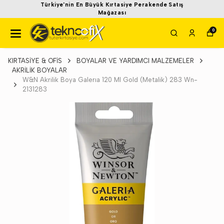
Türkiye'nin En Büyük Kırtasiye Perakende Satış
Mağazası
0
KIRTASİYE & OFİS
BOYALAR VE YARDIMCI MALZEMELER
AKRİLİK BOYALAR
W&N Akrilik Boya Galerıa 120 Ml Gold (Metalik) 283 Wn-
2131283