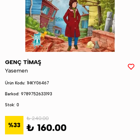
GENÇ TİMAŞ
Yasemen
Ürün Kodu
:
1HKY06467
Barkod
:
9789752633193
Stok
:
0
₺ 240.00
%
33
₺ 160.00