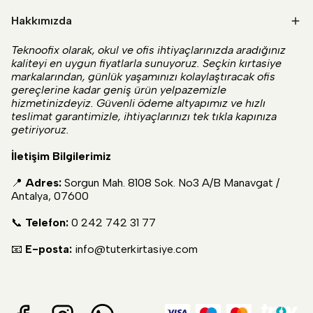
Hakkımızda
Teknoofix olarak, okul ve ofis ihtiyaçlarınızda aradığınız
kaliteyi en uygun fiyatlarla sunuyoruz. Seçkin kırtasiye
markalarından, günlük yaşamınızı kolaylaştıracak ofis
gereçlerine kadar geniş ürün yelpazemizle
hizmetinizdeyiz. Güvenli ödeme altyapımız ve hızlı
teslimat garantimizle, ihtiyaçlarınızı tek tıkla kapınıza
getiriyoruz.
İletişim Bilgilerimiz
📍
Adres:
Sorgun Mah. 8108 Sok. No3 A/B Manavgat /
Antalya, 07600
📞
Telefon:
0 242 742 31 77
📧
E-posta:
info@tuterkirtasiye.com