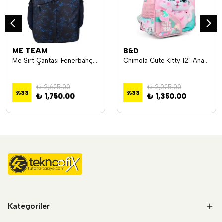
ME TEAM
B&D
Me Sırt Çantası Fenerbahçe Comfort 24713
Chimola Cute Kitty 12" Anaokulu Sırt Çantası BT165
₺ 2,625.00
₺ 2,025.00
%
33
%
33
₺ 1,750.00
₺ 1,350.00
Kategoriler