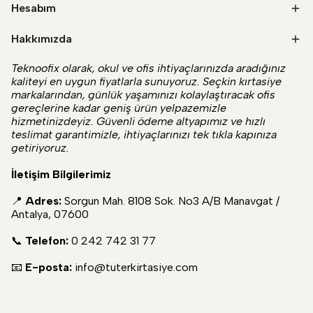
Hesabım
Hakkımızda
Teknoofix olarak, okul ve ofis ihtiyaçlarınızda aradığınız
kaliteyi en uygun fiyatlarla sunuyoruz. Seçkin kırtasiye
markalarından, günlük yaşamınızı kolaylaştıracak ofis
gereçlerine kadar geniş ürün yelpazemizle
hizmetinizdeyiz. Güvenli ödeme altyapımız ve hızlı
teslimat garantimizle, ihtiyaçlarınızı tek tıkla kapınıza
getiriyoruz.
İletişim Bilgilerimiz
📍
Adres:
Sorgun Mah. 8108 Sok. No3 A/B Manavgat /
Antalya, 07600
📞
Telefon:
0 242 742 31 77
📧
E-posta:
info@tuterkirtasiye.com