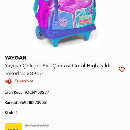
YAYGAN
Yaygan Çekçek Sırt Çantası Coral Hıgh Işıklı
Tekerlek 23905
Tükeniyor
Ürün Kodu
:
1OCNY00287
Barkod
:
8692182239051
Stok
:
2
₺ 4,335.00