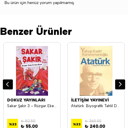
Bu ürün için henüz yorum yapılmamış.
Benzer Ürünler
DOKUZ YAYINLARI
İLETİŞİM YAYINEVİ
Sakar Şakir 3 – Rüzgar Eken Fırtına Biçer - Sin Eren
Atatürk: Biyografik Tahlil Denemsesi Bütün Eserleri 8 - Yakup Kadri Karaosmanoğlu
₺ 82.50
₺ 360.00
%
33
%
33
₺ 55.00
₺ 240.00