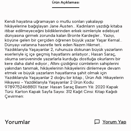
Ürün Açıklaması
Kendi hayatına uğramayan o mutlu sonları yakalayıp
hikâyelerine bağışlayan Jane Austen… Kadınların yazdığı kitaba
itibar edilmeyeceğini bildiklerinden erkek isimleriyle edebiyat
dünyasına girmek zorunda kalan Bronte Kardeşler… Yazıyı,
köyüne gelen bir çerçiden öğrenen büyük yazar Yaşar Kemal…
Dünyayı vatanına hasretle terk eden Nazım Hikmet…
Yazdıklarıyla Yaşayanlar 2, ruhunuza dokunan büyük yazarların
eserleriyle iç içe geçmiş hayatlarını anlatıyor.; Hasan Saraç,
okuma serüveninde yazarlarla kurduğu dostluğa okurlarını bir
kere daha dahil ediyor.; Altını çizdiğiniz cümlelerin sahiplerini
yakından tanımak, hikâyelerinin hikâyelerini dinlemeye devam
etmek ve büyük yazarların hayatlarına şahit olmak için
Yazdıklarıyla Yaşayanlar 2 doğru bir kitap.; Ürün Adı: Hikayelerin
Hikayesi - Yazdıklarıyla Yaşayanlar 2 Ürün Kodu:
9789752468801 Yazar: Hasan Saraç Basım Yılı: 2020 Kapak
Türü: Karton Kapak Sayfa Sayısı: 312 Kağıt Cinsi: Kitap Kağıdı
Çevirmen:
Yorumlar
Yorum Yap