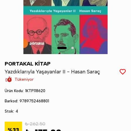
PORTAKAL KİTAP
Yazdıklarıyla Yaşayanlar II - Hasan Saraç
Tükeniyor
Ürün Kodu
:
1KTP118620
Barkod
:
9789752468801
Stok
:
4
₺ 262.50
%
33