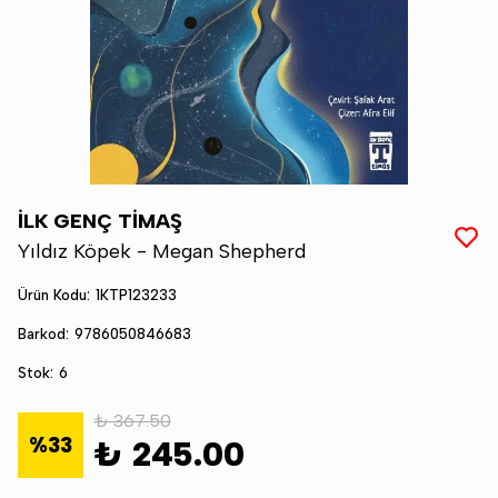
İLK GENÇ TİMAŞ
Yıldız Köpek - Megan Shepherd
Ürün Kodu
:
1KTP123233
Barkod
:
9786050846683
Stok
:
6
₺ 367.50
%
33
₺ 245.00