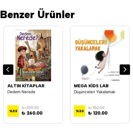
Benzer Ürünler
ALTIN KİTAPLAR
MEGA KİDS LAB
Dedem Nerede
Düşünceleri Yakalamak
₺ 390.00
₺ 180.00
%
33
%
33
₺ 260.00
₺ 120.00