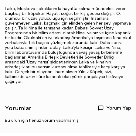
Laika, Moskova sokaklarında hayatta kalma mücadelesi veren
başıboş bir köpektir. Hayatı, soğuk bir kış gecesi değişir. O,
ölümcül bir uzay yoluculuğu için seçilmiştir. İnsanlara
güvenmeyen Laika, kaçmak için elinden gelen her şeyi yapmaya
çalışır. Ta ki Nina ile tanışana kadar. Babası Sovyet Uzay
Programında bir bilim adamı olarak Nina, yalnız ve içine kapanık
bir kızdır. Okuldaki en iyi arkadaşı Amerika'ya taşınınca Nina okul
zorbalarıyla tek başına yüzleşmek zorunda kalır. Daha sonra
yolu babasının işinden dolayı Laika'yla kesişir. Laika ve Nina,
bilim laboratuvarında buluştuğunda yavaş yavaş birbirlerine
bağlanırlar. Amerika Birleşik Devletleri ile Sovyetler Birliği
arasındaki 'Uzay Yarışı' şiddetlenirken Laika ve Nina'nın
arkadaşlıkları bu yarışın kurbanı olma tehlikesiyle karşı karşıya
kalır. Gerçek bir olaydan ilham alınan Yıldız Köpek, sizi,
kalbinizde uzun süre kalacak olan yürek parçalayıcı hikâyeye
çağırıyor.
Yorumlar
Yorum Yap
Bu ürün için henüz yorum yapılmamış.