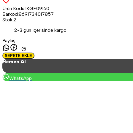
Ürün Kodu
:
1KGF09160
Barkod
:
8691734017857
Stok
:
2
2-3 gün içerisinde kargo
Paylaş
:
SEPETE EKLE
Hemen Al
WhatsApp