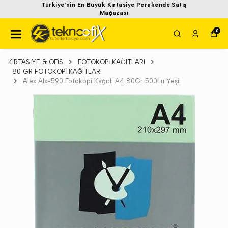
Türkiye'nin En Büyük Kırtasiye Perakende Satış
Mağazası
0
KIRTASİYE & OFİS
FOTOKOPİ KAĞITLARI
80 GR FOTOKOPİ KAĞITLARI
Alex Alx-590 Fotokopi Kağıdı A4 80Gr 500Lü Yeşil