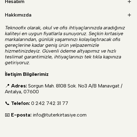
Hesabım
Hakkımızda
Teknoofix olarak, okul ve ofis ihtiyaçlarınızda aradığınız
kaliteyi en uygun fiyatlarla sunuyoruz. Seçkin kırtasiye
markalarından, günlük yaşamınızı kolaylaştıracak ofis
gereçlerine kadar geniş ürün yelpazemizle
hizmetinizdeyiz. Güvenli ödeme altyapımız ve hızlı
teslimat garantimizle, ihtiyaçlarınızı tek tıkla kapınıza
getiriyoruz.
İletişim Bilgilerimiz
📍
Adres:
Sorgun Mah. 8108 Sok. No3 A/B Manavgat /
Antalya, 07600
📞
Telefon:
0 242 742 31 77
📧
E-posta:
info@tuterkirtasiye.com