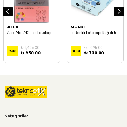
ALEX
MONDİ
Alex Alx-742 Fos.Fotokopi Kağıdı A4 80Gr 500Lü Pmb
Iq Renkli Fotokopi Kağıdı 500 Lü A4 80 G/M² Orta Mavi Ne1332-Mb30
₺ 1,425.00
₺ 1,095.00
%
33
%
33
₺ 950.00
₺ 730.00
Kategoriler