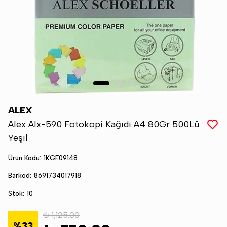
ALEX
Alex Alx-590 Fotokopi Kağıdı A4 80Gr 500Lü
Yeşil
Ürün Kodu
:
1KGF09148
Barkod
:
8691734017918
Stok
:
10
₺ 1,125.00
%
33