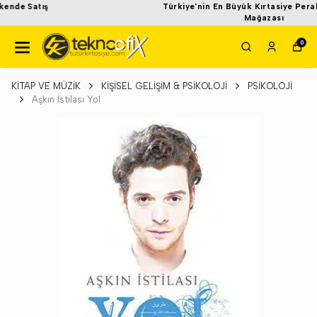
Türkiye'nin En Büyük Kırtasiye Perakende Satış
Mağazası
0
KİTAP VE MÜZİK
KİŞİSEL GELİŞİM & PSİKOLOJİ
PSİKOLOJİ
Aşkın İstilası Yol