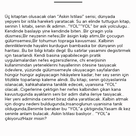
Üç kitaptan olusacak olan “Askin Istilasi” serisi; dünyada
yepyeni bir istila hareketi yaratacak. Su an elinde tuttugun kitap,
serinin 1. kitabi, senin ilk adimin...“YOL”“YOL” bir ask yolculugu...
Kendinde baslayip yine kendinde biten...Bir çiragin yola
düsmesi,Bir neyzenin nefesi,Bir âsigin kalp atimi,Bir çocugun
gülümsemesi,Bir tohumun topraga kavusmasi...Kalbinin
derinliklerinde hayalini kurdugun bambaska bir dünyanin yol
haritasi...Bu bir bilgi kitabi degil. Bu satirlar yasamini degistirmek
için tasarlandi. Kendi basina yapabilecegin pratik
uygulamalardan nefes egzersizlerine, chi enerjisinin
kullanimindan yeteneklerini hayallerinin ötesine tasiyacak
ödevlere, yüzünde gülümsemeyle okuyacagin sayfalardan
hüngür hüngür aglayacagin hikâyelere kadar; her sey senin için
titizlikle toparlanip kaleme alindi...Bu kitap; senin gözyaslarinla
islanacak, kahkahalarina taniklik edecek, uyanisina “YOL”
olacak...Cigerlerine çektigin her nefes kalbinden çikan kana
kavustugunda ayaklarin seni bir adim daha ileriye tasiyacak...
Her yeni adiminda cennet biraz daha yaratilacak...Kalbin atmak
için dogru nedeni buldugunda,Insanoglunun uyanisina tanik
oldugunda,Benimle beraber bu “YOL”a çiktiginda,Yasam ilk kez
seninle anlam bulacak...Askin Istilasi basliyor... “YOL”a
çikiyoruz!Hazir misin?