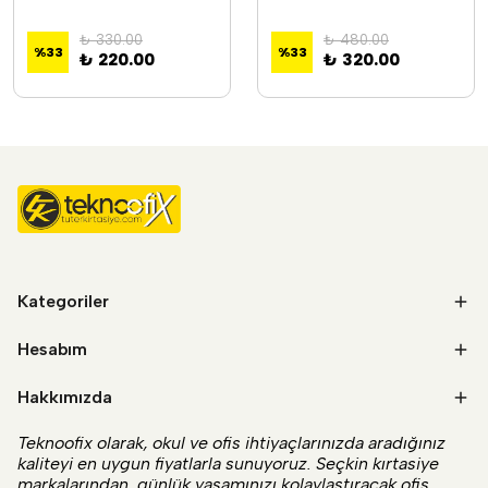
₺ 330.00
₺ 480.00
%
33
%
33
₺ 220.00
₺ 320.00
Kategoriler
Hesabım
Hakkımızda
Teknoofix olarak, okul ve ofis ihtiyaçlarınızda aradığınız
kaliteyi en uygun fiyatlarla sunuyoruz. Seçkin kırtasiye
markalarından, günlük yaşamınızı kolaylaştıracak ofis