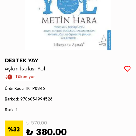
DESTEK YAY
Aşkın İstilası Yol
Tükeniyor
Ürün Kodu
:
1KTP0846
Barkod
:
9786054994526
Stok
:
1
₺ 570.00
%
33
₺ 380.00