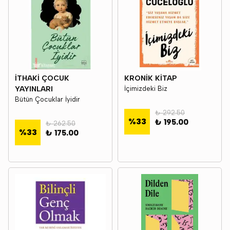
İTHAKİ ÇOCUK
KRONİK KİTAP
YAYINLARI
İçimizdeki Biz
Bütün Çocuklar İyidir
₺ 292.50
%
33
₺ 195.00
₺ 262.50
%
33
₺ 175.00