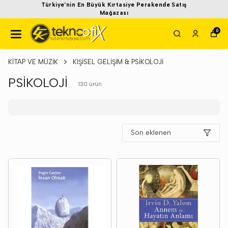
Türkiye'nin En Büyük Kırtasiye Perakende Satış
Mağazası
0
KİTAP VE MÜZİK
KİŞİSEL GELİŞİM & PSİKOLOJİ
PSİKOLOJİ
130
ürün
Son eklenen