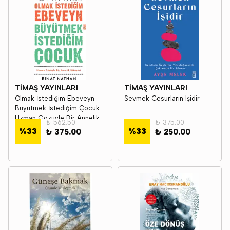
TİMAŞ YAYINLARI
TİMAŞ YAYINLARI
Olmak İstediğim Ebeveyn
Sevmek Cesurların Işidir
Büyütmek İstediğim Çocuk:
Uzman Gözüyle Bir Annelik
₺ 562.50
₺ 375.00
Hikayesi - Einat Nathan
%
33
%
33
₺ 375.00
₺ 250.00