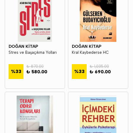
DOĞAN KİTAP
DOĞAN KİTAP
Stres ve Başaçıkma Yolları
Kral Kaybederse HC
₺ 870.00
₺ 1,035.00
%
33
%
33
₺ 580.00
₺ 690.00