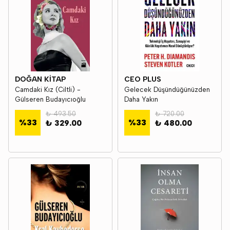
DOĞAN KİTAP
CEO PLUS
Camdaki Kız (Ciltli) -
Gelecek Düşündüğünüzden
Gülseren Budayıcıoğlu
Daha Yakın
₺ 493.50
₺ 720.00
%
33
%
33
₺ 329.00
₺ 480.00