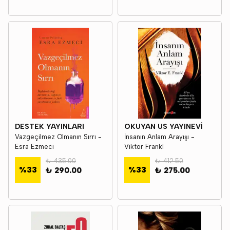
DESTEK YAYINLARI
OKUYAN US YAYINEVİ
Vazgeçilmez Olmanın Sırrı -
İnsanın Anlam Arayışı -
Esra Ezmeci
Viktor Frankl
₺ 435.00
₺ 412.50
%
33
%
33
₺ 290.00
₺ 275.00