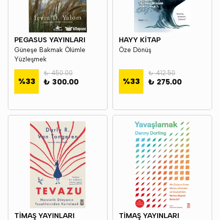
PEGASUS YAYINLARI
HAYY KİTAP
Güneşe Bakmak Ölümle
Öze Dönüş
Yüzleşmek
₺ 450.00
₺ 412.50
%
33
%
33
₺ 300.00
₺ 275.00
TİMAŞ YAYINLARI
TİMAŞ YAYINLARI