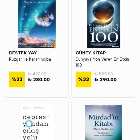
DESTEK YAY
GÜNEY KİTAP
Rüzgar ile Karahindiba
Dünyaya Yön Veren En Etkin
100
₺ 420.00
₺ 585.00
%
33
%
33
₺ 280.00
₺ 390.00