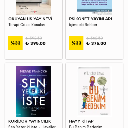
OKUYAN US YAYINEVİ
PSİKONET YAYINLARI
Terapi Odası Konuları
İçimdeki Rehber
₺ 592.50
₺ 562.50
%
33
%
33
₺ 395.00
₺ 375.00
KORİDOR YAYINCILIK
HAYY KİTAP
Sen Yeter ki İste - Hayalleri
Bu Benim Bedenim