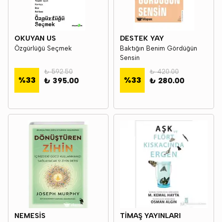
OKUYAN US
DESTEK YAY
Özgürlüğü Seçmek
Baktığın Benim Gördüğün
Sensin
₺ 592.50
₺ 420.00
%
33
%
33
₺ 395.00
₺ 280.00
NEMESİS
TİMAŞ YAYINLARI