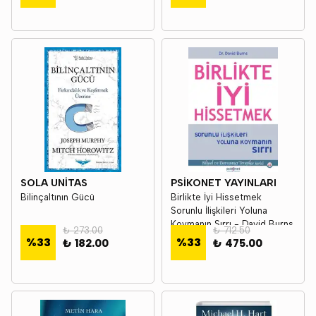
SOLA UNİTAS
PSİKONET YAYINLARI
Bilinçaltının Gücü
Birlikte İyi Hissetmek
Sorunlu İlişkileri Yoluna
Koymanın Sırrı - David Burns
₺ 273.00
₺ 712.50
%
33
%
33
₺ 182.00
₺ 475.00