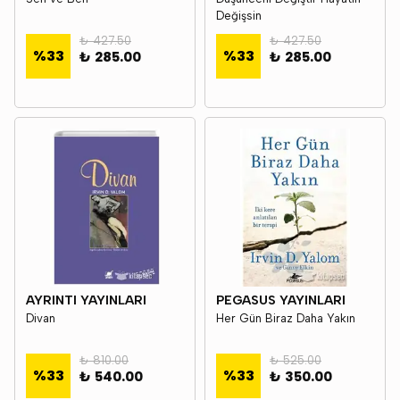
Değişsin
₺ 427.50
₺ 427.50
%
33
%
33
₺ 285.00
₺ 285.00
AYRINTI YAYINLARI
PEGASUS YAYINLARI
Divan
Her Gün Biraz Daha Yakın
₺ 810.00
₺ 525.00
%
33
%
33
₺ 540.00
₺ 350.00