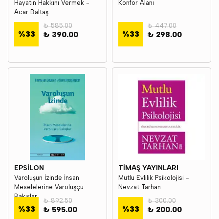
Hayatın Hakkını Vermek -
Konfor Alanı
Acar Baltaş
₺ 585.00
₺ 447.00
%
33
%
33
₺ 390.00
₺ 298.00
EPSİLON
TİMAŞ YAYINLARI
Varoluşun İzinde İnsan
Mutlu Evlilik Psikolojisi -
Meselelerine Varoluşçu
Nevzat Tarhan
Bakışlar
₺ 892.50
₺ 300.00
%
33
%
33
₺ 595.00
₺ 200.00