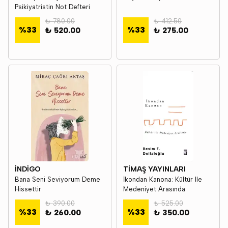
Psikiyatristin Not Defteri
₺ 780.00
₺ 412.50
%
33
%
33
₺ 520.00
₺ 275.00
İNDİGO
TİMAŞ YAYINLARI
Bana Seni Seviyorum Deme
İkondan Kanona: Kültür Ile
Hissettir
Medeniyet Arasında
₺ 390.00
₺ 525.00
%
33
%
33
₺ 260.00
₺ 350.00