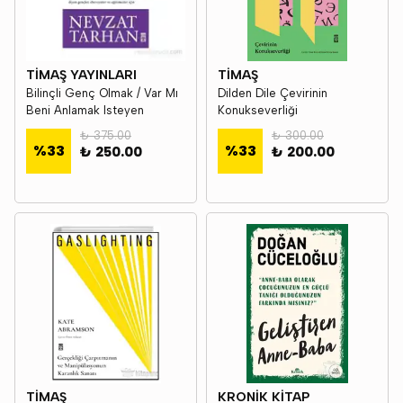
TİMAŞ YAYINLARI
TİMAŞ
Bilinçli Genç Olmak / Var Mı
Dilden Dile Çevirinin
Beni Anlamak Isteyen
Konukseverliği
₺ 375.00
₺ 300.00
%
33
%
33
₺ 250.00
₺ 200.00
TİMAŞ
KRONİK KİTAP