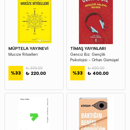
MÜPTELA YAYINEVİ
TİMAŞ YAYINLARI
Mucize Ritüelleri
Genciz Biz: Gençlik
Psikolojisi - Orhan Gümüşel
₺ 330.00
₺ 600.00
%
33
%
33
₺ 220.00
₺ 400.00