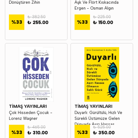
Dönüştüren Zihin
Aşk Ve Flört Kıskacında
Ergen - Osman Algın
₺ 382.50
₺ 225.00
%
33
%
33
₺ 255.00
₺ 150.00
TİMAŞ YAYINLARI
TİMAŞ YAYINLARI
Çok Hisseden Çocuk -
Duyarlı: Gürültülü, Hızlı Ve
Lorenz Wagner
Sürekli Üstümüze Gelen
Dünyada Aşırı Hassas
₺ 465.00
₺ 525.00
Olmanın Saklı Gücü - Andre
%
33
%
33
₺ 310.00
₺ 350.00
Solo - Jenn Granneman