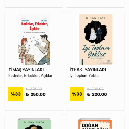
TİMAŞ YAYINLARI
İTHAKİ YAYINLARI
Kadınlar, Erkekler, Aşıklar
İyi Toplum Yoktur
₺ 375.00
₺ 330.00
%
33
%
33
₺ 250.00
₺ 220.00