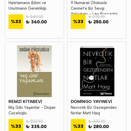
Hatırlamanın Bilimi ve
9 Numaralı Otobüsle
Unutmanın Gerekliliği
Cennet’e Bir Sevgi
Yolculuğu - Leo Buscaglia
₺ 540.00
₺ 375.00
%
33
%
33
₺ 360.00
₺ 250.00
REMZİ KİTABEVİ
DOMİNGO YAYINEVİ
Mış Gibi Yaşamlar - Doğan
Nevrotik Bir Gezegenden
Cüceloğlu
Notlar Matt Haig
₺ 502.50
₺ 420.00
%
33
%
33
₺ 335.00
₺ 280.00