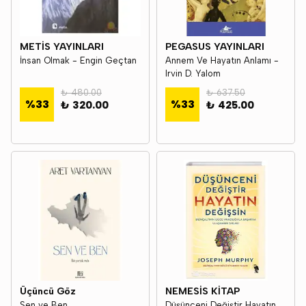
METİS YAYINLARI
PEGASUS YAYINLARI
İnsan Olmak - Engin Geçtan
Annem Ve Hayatın Anlamı -
Irvin D. Yalom
₺ 480.00
₺ 637.50
%
33
%
33
₺ 320.00
₺ 425.00
Üçüncü Göz
NEMESİS KİTAP
Sen ve Ben
Düşünceni Değiştir Hayatın