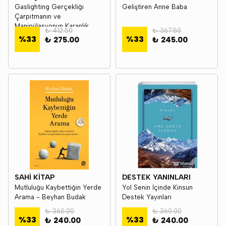
Gaslighting Gerçekliği
Geliştiren Anne Baba
Çarpıtmanın ve
Manipülasyonun Karanlık
₺ 412.50
₺ 367.50
Sanatı
%
33
%
33
₺ 275.00
₺ 245.00
SAHİ KİTAP
DESTEK YANINLARI
Mutluluğu Kaybettiğin Yerde
Yol Senin İçinde Kinsun
Arama - Beyhan Budak
Destek Yayınları
₺ 360.00
₺ 360.00
%
33
%
33
₺ 240.00
₺ 240.00