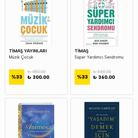
TİMAŞ YAYINLARI
TİMAŞ
Müzik Çocuk
Süper Yardımcı Sendromu
₺ 450.00
₺ 540.00
%
33
%
33
₺ 300.00
₺ 360.00