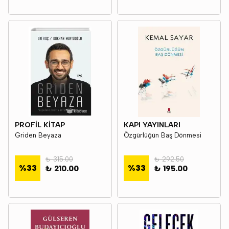
PROFİL KİTAP
KAPI YAYINLARI
Griden Beyaza
Özgürlüğün Baş Dönmesi
₺ 315.00
₺ 292.50
%
33
%
33
₺ 210.00
₺ 195.00