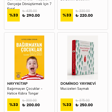
Gerçeğe Dönüştürmek İçin 7
Kural
₺ 435.00
₺ 330.00
%
33
%
33
₺ 290.00
₺ 220.00
HAYYKİTAP
DOMİNGO YAYINEVİ
Bağırmayan Çocuklar -
Mucizeleri Saymak
Hatice Kübra Tongar
₺ 300.00
₺ 375.00
%
33
%
33
₺ 200.00
₺ 250.00