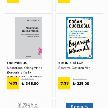
OKUYAN US
KRONİK KİTAP
Masterson Yaklaşımında
Başarıya Götüren Aile
Borderline Kişilik
Bozukluğuna Gelişimsel
₺ 517.50
₺ 337.50
Yaklaşım
%
33
%
33
₺ 345.00
₺ 225.00