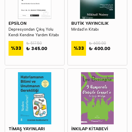
EPSİLON
BUTİK YAYINCILIK
Depresyondan Çıkış Yolu
Mirdad'ın Kitabı
Kendi Kendine Yardım Kitabı
₺ 517.50
₺ 600.00
%
33
%
33
₺ 345.00
₺ 400.00
TİMAŞ YAYINLARI
İNKILAP KİTABEVİ