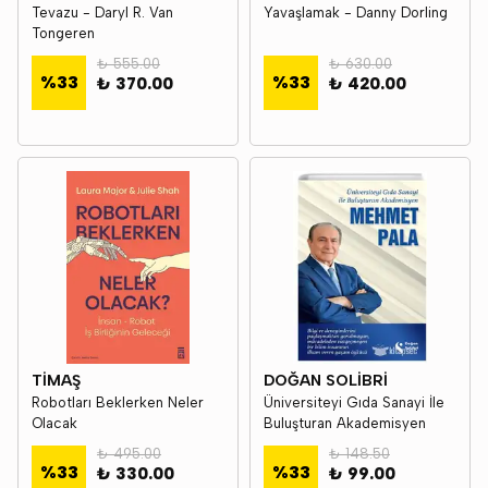
Tevazu - Daryl R. Van
Yavaşlamak - Danny Dorling
Tongeren
₺ 555.00
₺ 630.00
%
33
%
33
₺ 370.00
₺ 420.00
TİMAŞ
DOĞAN SOLİBRİ
Robotları Beklerken Neler
Üniversiteyi Gıda Sanayi İle
Olacak
Buluşturan Akademisyen
₺ 495.00
₺ 148.50
%
33
%
33
₺ 330.00
₺ 99.00