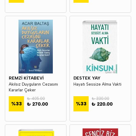
REMZİ KİTABEVİ
DESTEK YAY
Akılsız Duyguların Cezasını
Hayatı Sessize Alma Vakti
Kararlar Çeker
₺ 405.00
₺ 330.00
%
33
%
33
₺ 270.00
₺ 220.00