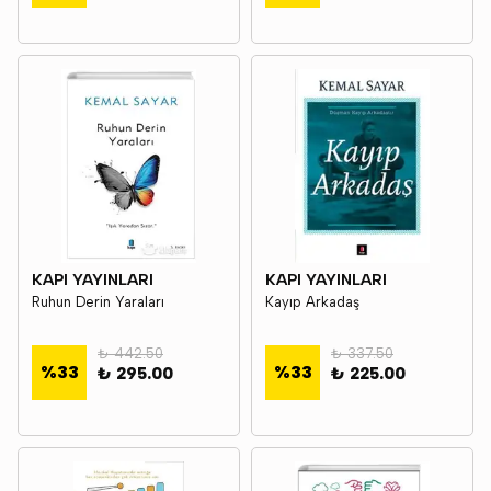
KAPI YAYINLARI
KAPI YAYINLARI
Ruhun Derin Yaraları
Kayıp Arkadaş
₺ 442.50
₺ 337.50
%
33
%
33
₺ 295.00
₺ 225.00