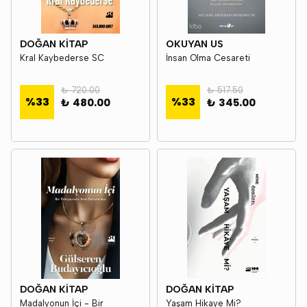
DOĞAN KİTAP
OKUYAN US
Kral Kaybederse SC
İnsan Olma Cesareti
₺ 720.00
₺ 517.50
%
33
%
33
₺ 480.00
₺ 345.00
DOĞAN KİTAP
DOĞAN KİTAP
Madalyonun İçi - Bir
Yaşam Hikaye Mi?