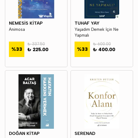
NEMESİS KİTAP
TUHAF YAY
Animosa
Yaşadım Demek İçin Ne
Yapmalı
₺ 337.50
₺ 600.00
%
33
%
33
₺ 225.00
₺ 400.00
DOĞAN KİTAP
SERENAD