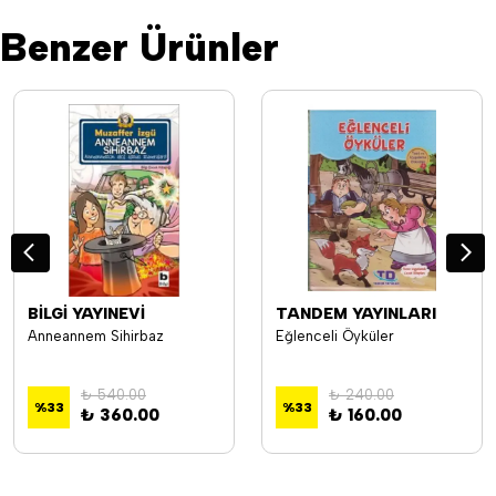
Benzer Ürünler
BİLGİ YAYINEVİ
TANDEM YAYINLARI
Anneannem Sihirbaz
Eğlenceli Öyküler
₺ 540.00
₺ 240.00
%
33
%
33
₺ 360.00
₺ 160.00