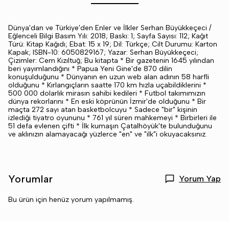
Dünya'dan ve Türkiye'den Enler ve İlkler Serhan Büyükkeçeci /
Eğlenceli Bilgi Basım Yılı: 2018; Baskı: 1; Sayfa Sayısı: 112; Kağıt
Türü: Kitap Kağıdı; Ebat: 15 x 19; Dil: Türkçe; Cilt Durumu: Karton
Kapak; ISBN-10: 6050829167; Yazar: Serhan Büyükkeçeci;
Çizimler: Cem Kızıltuğ; Bu kitapta * Bir gazetenin 1645 yılından
beri yayımlandığını * Papua Yeni Gine'de 870 dilin
konuşulduğunu * Dünyanın en uzun web alan adının 58 harfli
olduğunu * Kırlangıçların saatte 170 km hızla uçabildiklerini *
500 000 dolarlık mirasın sahibi kedileri * Futbol takımımızın
dünya rekorlarını * En eski köprünün İzmir'de olduğunu * Bir
maçta 272 sayı atan basketbolcuyu * Sadece "bir" kişinin
izlediği tiyatro oyununu * 761 yıl süren mahkemeyi * Birbirleri ile
51 defa evlenen çifti * İlk kumaşın Çatalhöyük'te bulunduğunu
ve aklınızın alamayacağı yüzlerce "en" ve "ilk"i okuyacaksınız.
Yorumlar
Yorum Yap
Bu ürün için henüz yorum yapılmamış.