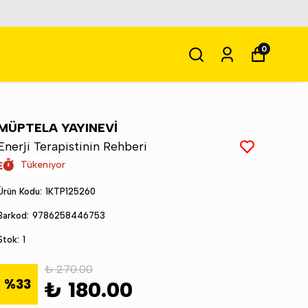
0
MÜPTELA YAYINEVİ
Enerji Terapistinin Rehberi
Tükeniyor
Ürün Kodu
:
1KTP125260
Barkod
:
9786258446753
Stok
:
1
₺ 270.00
%
33
₺ 180.00