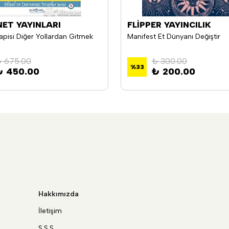
NET YAYINLARI
FLİPPER YAYINCILIK
pisi Diğer Yollardan Gitmek
Manifest Et Dünyanı Değiştir
 675.00
₺ 300.00
%
33
₺ 450.00
₺ 200.00
Hakkımızda
İletişim
S.S.S