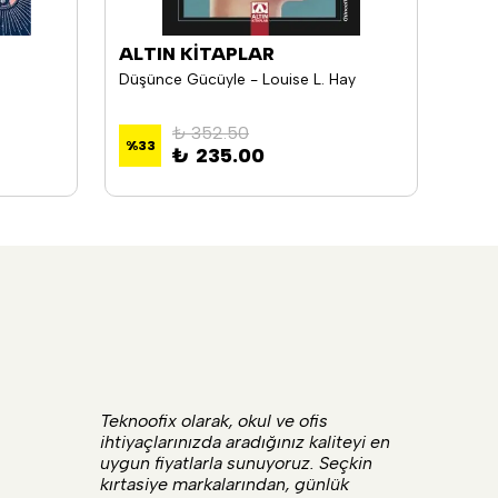
ALTIN KİTAPLAR
OKU
Düşünce Gücüyle - Louise L. Hay
Yazm
₺ 352.50
%
33
%
33
₺ 235.00
Teknoofix olarak, okul ve ofis
ihtiyaçlarınızda aradığınız kaliteyi en
uygun fiyatlarla sunuyoruz. Seçkin
kırtasiye markalarından, günlük