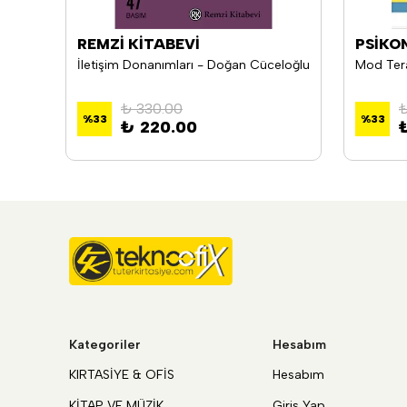
REMZİ KİTABEVİ
PSİKO
İletişim Donanımları - Doğan Cüceloğlu
Mod Tera
₺ 330.00
₺
%
33
%
33
₺ 220.00
Kategoriler
Hesabım
KIRTASİYE & OFİS
Hesabım
KİTAP VE MÜZİK
Giriş Yap