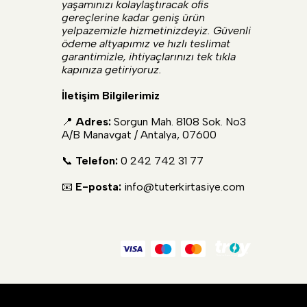
yaşamınızı kolaylaştıracak ofis
gereçlerine kadar geniş ürün
yelpazemizle hizmetinizdeyiz. Güvenli
ödeme altyapımız ve hızlı teslimat
garantimizle, ihtiyaçlarınızı tek tıkla
kapınıza getiriyoruz.
İletişim Bilgilerimiz
📍
Adres:
Sorgun Mah. 8108 Sok. No3
A/B Manavgat / Antalya, 07600
📞
Telefon:
0 242 742 31 77
📧
E-posta:
info@tuterkirtasiye.com