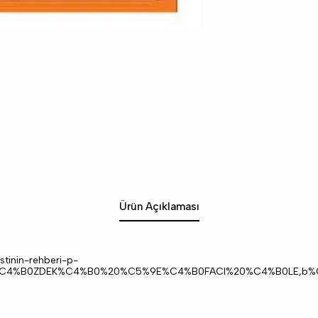
Ürün Açıklaması
stinin-rehberi-p-
N%C4%B0ZDEK%C4%B0%20%C5%9E%C4%B0FACI%20%C4%B0LE,b