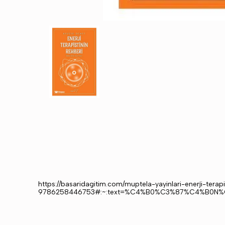
https://basaridagitim.com/muptela-yayinlari-enerji-terapi
9786258446753#:~:text=%C4%B0%C3%87%C4%B0