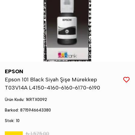
EPSON
Epson 101 Black Siyah Şişe Mürekkep
T03V14A L4150-4160-6160-6170-6190
Ürün Kodu
:
1KRTX0092
Barkod
:
8715946643380
Stok
:
10
₺ 1,575.00