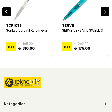
SCRİKSS
SERVE
Scrikss Versatil Kalem Graph-X 0.7mm Kurşun Gri
SERVE VERSATIL SWELL SV-SWELL 07-F
₺ 465.00
₺ 262.50
%
33
%
33
₺ 310.00
₺ 175.00
Kategoriler