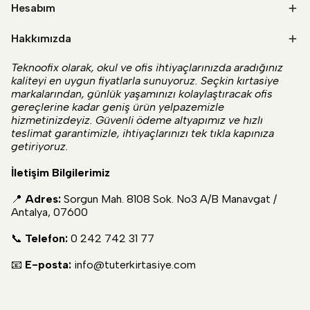
Hesabım
Hakkımızda
Teknoofix olarak, okul ve ofis ihtiyaçlarınızda aradığınız
kaliteyi en uygun fiyatlarla sunuyoruz. Seçkin kırtasiye
markalarından, günlük yaşamınızı kolaylaştıracak ofis
gereçlerine kadar geniş ürün yelpazemizle
hizmetinizdeyiz. Güvenli ödeme altyapımız ve hızlı
teslimat garantimizle, ihtiyaçlarınızı tek tıkla kapınıza
getiriyoruz.
İletişim Bilgilerimiz
📍
Adres:
Sorgun Mah. 8108 Sok. No3 A/B Manavgat /
Antalya, 07600
📞
Telefon:
0 242 742 31 77
📧
E-posta:
info@tuterkirtasiye.com