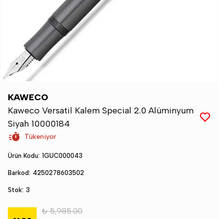
KAWECO
Kaweco Versatil Kalem Special 2.0 Alüminyum
Siyah 10000184
Tükeniyor
Ürün Kodu
:
1GUC000043
Barkod
:
4250278603502
Stok
:
3
₺ 5,985.00