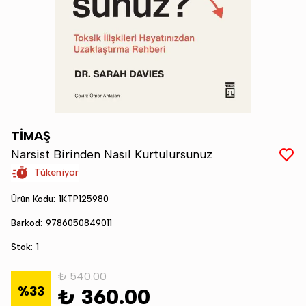
TİMAŞ
Narsist Birinden Nasıl Kurtulursunuz
Tükeniyor
Ürün Kodu
:
1KTP125980
Barkod
:
9786050849011
Stok
:
1
₺ 540.00
%
33
₺ 360.00