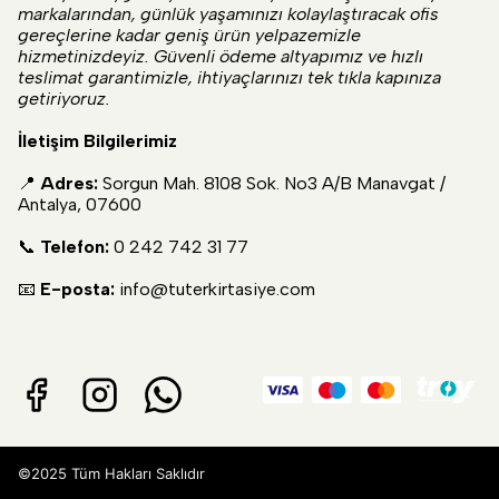
markalarından, günlük yaşamınızı kolaylaştıracak ofis
gereçlerine kadar geniş ürün yelpazemizle
hizmetinizdeyiz. Güvenli ödeme altyapımız ve hızlı
teslimat garantimizle, ihtiyaçlarınızı tek tıkla kapınıza
getiriyoruz.
İletişim Bilgilerimiz
📍
Adres:
Sorgun Mah. 8108 Sok. No3 A/B Manavgat /
Antalya, 07600
📞
Telefon:
0 242 742 31 77
📧
E-posta:
info@tuterkirtasiye.com
©2025 Tüm Hakları Saklıdır