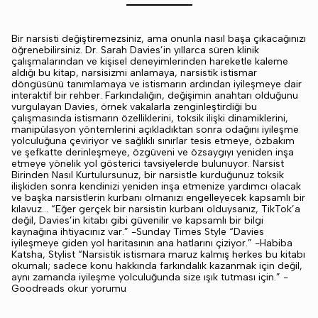
Bir narsisti değiştiremezsiniz, ama onunla nasıl başa çıkacağınızı
öğrenebilirsiniz. Dr. Sarah Davies’in yıllarca süren klinik
çalışmalarından ve kişisel deneyimlerinden hareketle kaleme
aldığı bu kitap, narsisizmi anlamaya, narsistik istismar
döngüsünü tanımlamaya ve istismarın ardından iyileşmeye dair
interaktif bir rehber. Farkındalığın, değişimin anahtarı olduğunu
vurgulayan Davies, örnek vakalarla zenginleştirdiği bu
çalışmasında istismarın özelliklerini, toksik ilişki dinamiklerini,
manipülasyon yöntemlerini açıkladıktan sonra odağını iyileşme
yolculuğuna çeviriyor ve sağlıklı sınırlar tesis etmeye, özbakım
ve şefkatte derinleşmeye, özgüveni ve özsaygıyı yeniden inşa
etmeye yönelik yol gösterici tavsiyelerde bulunuyor. Narsist
Birinden Nasıl Kurtulursunuz, bir narsistle kurduğunuz toksik
ilişkiden sonra kendinizi yeniden inşa etmenize yardımcı olacak
ve başka narsistlerin kurbanı olmanızı engelleyecek kapsamlı bir
kılavuz… “Eğer gerçek bir narsistin kurbanı olduysanız, TikTok’a
değil, Davies’in kitabı gibi güvenilir ve kapsamlı bir bilgi
kaynağına ihtiyacınız var.” -Sunday Times Style “Davies
iyileşmeye giden yol haritasının ana hatlarını çiziyor.” -Habiba
Katsha, Stylist “Narsistik istismara maruz kalmış herkes bu kitabı
okumalı; sadece konu hakkında farkındalık kazanmak için değil,
aynı zamanda iyileşme yolculuğunda size ışık tutması için.” -
Goodreads okur yorumu