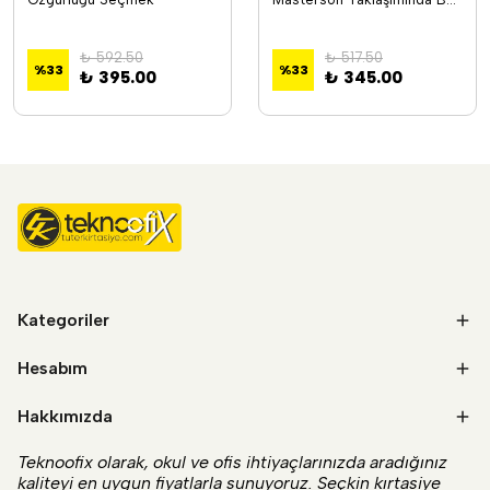
₺ 592.50
₺ 517.50
%
33
%
33
₺ 395.00
₺ 345.00
Kategoriler
Hesabım
Hakkımızda
Teknoofix olarak, okul ve ofis ihtiyaçlarınızda aradığınız
kaliteyi en uygun fiyatlarla sunuyoruz. Seçkin kırtasiye