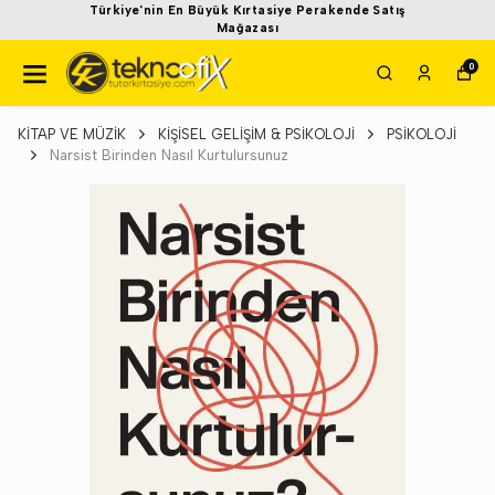
Türkiye'nin En Büyük Kırtasiye Perakende Satış
Mağazası
0
KİTAP VE MÜZİK
KİŞİSEL GELİŞİM & PSİKOLOJİ
PSİKOLOJİ
Narsist Birinden Nasıl Kurtulursunuz